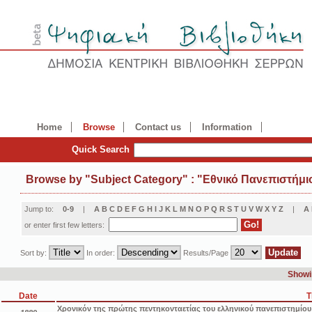
Home
Browse
Contact us
Information
Quick Search
Browse by
"
Subject Category
"
: "Εθνικό Πανεπιστήμι
Jump to:
0-9
|
A
B
C
D
E
F
G
H
I
J
K
L
M
N
O
P
Q
R
S
T
U
V
W
X
Y
Z
|
Α
or enter first few letters:
Sort by:
In order:
Results/Page
Showin
Date
T
Χρονικόν της πρώτης πεντηκονταετίας του ελληνικού πανεπιστημίου