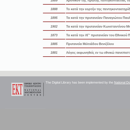
1889
Χρονικόν της πρώτης πεντηκονταετίας το
1888
Το κατά την εορτήν της πεντηκονταετηρί
1895
Τα κατά την πρυτανείαν Παναγιώτου Παυ
1902
Τα κατά την πρυτανείαν Κωνσταντίνου 
1873
Τα κατά την ΛΓ' πρυτανείαν του Εθνικού 
1885
Πρυτανεία Μιλτιάδου Βενιζέλου
1881
Λόγος εκφωνηθείς εν τω εθνικώ πανεπισ
The Digital Library has been implemented by the
National D