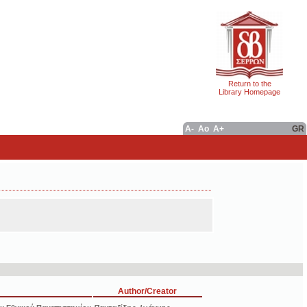
Return to the
Library Homepage
A-
Ao
A+
GR
Author/Creator