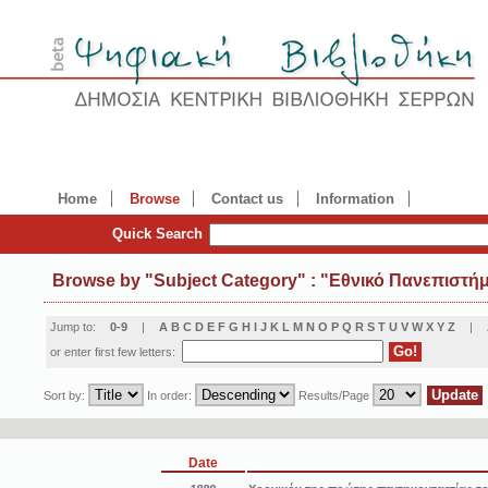
Home
Browse
Contact us
Information
Quick Search
Browse by
"
Subject Category
"
: "Εθνικό Πανεπιστήμ
Jump to:
0-9
|
A
B
C
D
E
F
G
H
I
J
K
L
M
N
O
P
Q
R
S
T
U
V
W
X
Y
Z
|
or enter first few letters:
Sort by:
In order:
Results/Page
Date