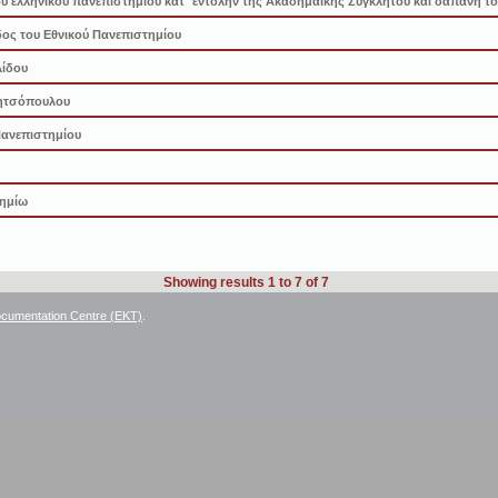
υ ελληνικού πανεπιστημίου κατ΄ εντολήν της Ακαδημαϊκής Συγκλήτου και δαπάνη το
δος του Εθνικού Πανεπιστημίου
λίδου
Μητσόπουλου
Πανεπιστημίου
τημίω
Showing results 1 to 7 of 7
ocumentation Centre (EKT)
.