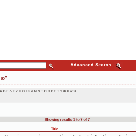
Advanced Search
ιο"
Α
Β
Γ
Δ
Ε
Ζ
Η
Θ
Ι
Κ
Λ
Μ
Ν
Ξ
Ο
Π
Ρ
Σ
Τ
Υ
Φ
Χ
Ψ
Ω
Showing results 1 to 7 of 7
Title