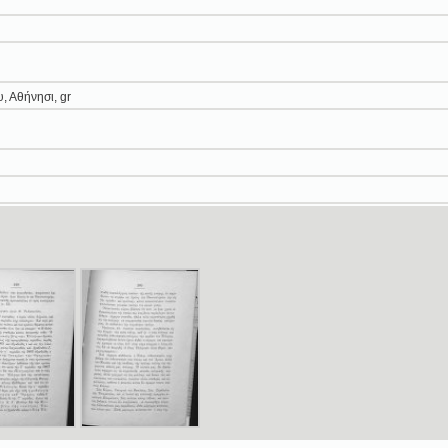
, Αθήνησι, gr