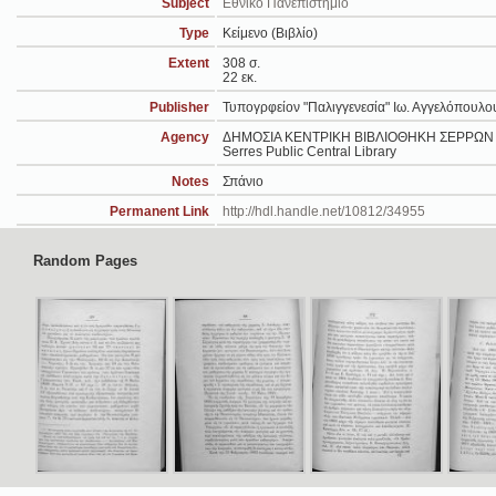
Subject
Εθνικό Πανεπιστήμιο
Type
Κείμενο (Βιβλίο)
Extent
308 σ.
22 εκ.
Publisher
Τυπογρφείον "Παλιγγενεσία" Ιω. Αγγελόπουλου
Agency
ΔΗΜΟΣΙΑ ΚΕΝΤΡΙΚΗ ΒΙΒΛΙΟΘΗΚΗ ΣΕΡΡΩΝ
Serres Public Central Library
Notes
Σπάνιο
Permanent Link
http://hdl.handle.net/10812/34955
Random Pages