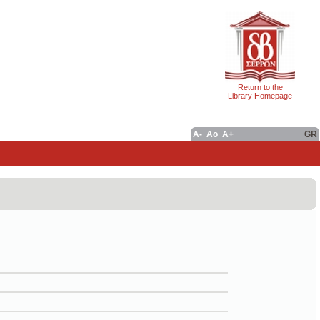
Return to the
Library Homepage
A-
Ao
A+
GR