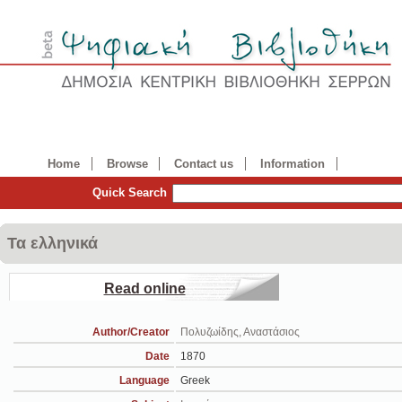
Home
Browse
Contact us
Information
Quick Search
Τα ελληνικά
Read online
Author/Creator
Πολυζωίδης, Αναστάσιος
Date
1870
Language
Greek