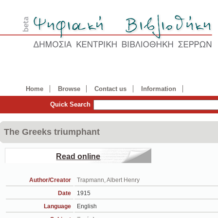
Home
Browse
Contact us
Information
Quick Search
The Greeks triumphant
Read online
Author/Creator
Trapmann, Albert Henry
Date
1915
Language
English