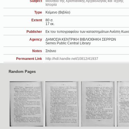
Subject
Μουσείο της Χριστιανικής Αρχαιολογίας και Τέχνης
Ιστορία
Type
Κείμενο (Βιβλίο)
Extent
80 σ.
17 εκ.
Publisher
Εκ του τυπογραφείου των καταστημάτων Ανέστη Κωνσ
Agency
ΔΗΜΟΣΙΑ ΚΕΝΤΡΙΚΗ ΒΙΒΛΙΟΘΗΚΗ ΣΕΡΡΩΝ
Serres Public Central Library
Notes
Σπάνιο
Permanent Link
http://hdl.handle.net/10812/41937
Random Pages