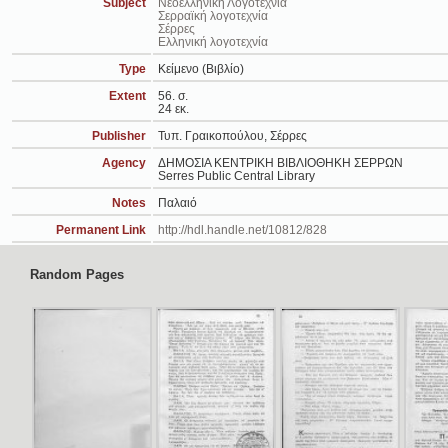
Subject
Νεοελληνική Λογοτεχνία
Σερραϊκή λογοτεχνία
Σέρρες
Ελληνική λογοτεχνία
Type
Κείμενο (Βιβλίο)
Extent
56. σ.
24 εκ.
Publisher
Τυπ. Γραικοπούλου, Σέρρες
Agency
ΔΗΜΟΣΙΑ ΚΕΝΤΡΙΚΗ ΒΙΒΛΙΟΘΗΚΗ ΣΕΡΡΩΝ
Serres Public Central Library
Notes
Παλαιό
Permanent Link
http://hdl.handle.net/10812/828
Random Pages